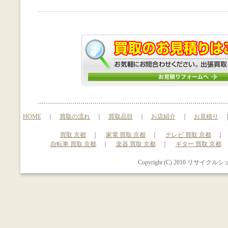
HOME
｜
買取の流れ
｜
買取品目
｜
お店紹介
｜
お見積り
買取 京都
｜
家電 買取 京都
｜
テレビ 買取 京都
自転車 買取 京都
｜
楽器 買取 京都
｜
ギター 買取 京都
Copyright (C) 2010 リサイクルシ